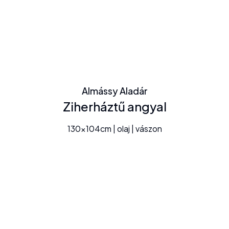
Almássy Aladár
Ziherháztű angyal
130x104cm | olaj | vászon
+36309964800
KAPCSOLAT