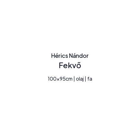
Hérics Nándor
Fekvő
100x95cm | olaj | fa
+36309964800
KAPCSOLAT